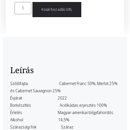
Kosárhoz adás URL
Leírás
Leírás
Szőlőfajta
Cabernet Franc 50%, Merlot 25%
és Cabernet Sauvignon 25%
Évjárat 2022
Borkészítés A
célkádas erjesztés 100%
Érlelés
Magyar-amerikai tölgyfahordós
Alkohol 14,5%
Szárazsági fok Száraz