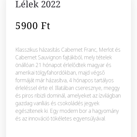
Lélek 2022
5900
Ft
Klasszikus házasítás Cabernet Franc, Merlot és
Cabernet Sauvignon fajtákból, mely tételek
önállóan 21 hónapot érlelődtek magyar és
amerikai tölgyfahordókban, majd végső
formáját már házasítva, 4 hónapos tartályos
érleléssel érte el. Illatában cseresznye, meggy
és piros ribizli dominál, amelyeket az ízvilágban
gazdag vaníliás és csokoládés jegyek
egészítenek ki. Egy modern bor a hagyomány
és az innováció tökéletes egyensúlyával.