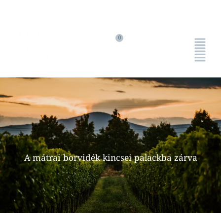
A mátrai borvidék kincsei palackba zárva