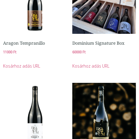
Aragon Tempranillo
Dominium Signature Box
11000
Ft
60000
Ft
Kosárhoz adás URL
Kosárhoz adás URL