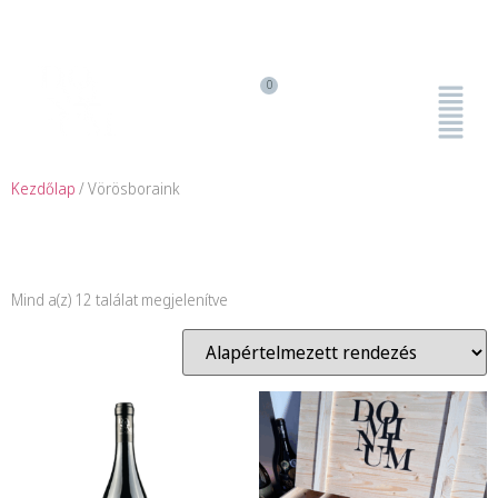
Kezdőlap
/ Vörösboraink
Vörösboraink
Mind a(z) 12 találat megjelenítve