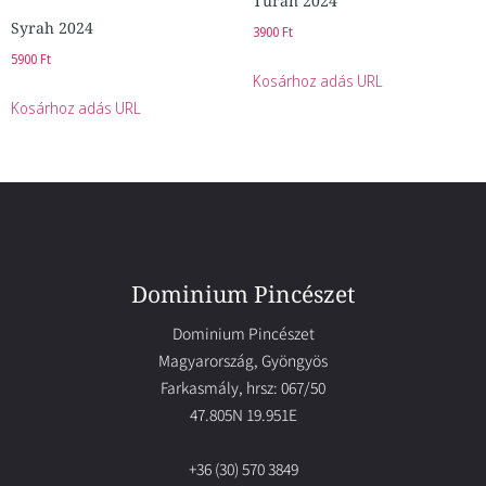
Turán 2024
Syrah 2024
3900
Ft
5900
Ft
Kosárhoz adás URL
Kosárhoz adás URL
Dominium Pincészet
Dominium Pincészet
Magyarország, Gyöngyös
Farkasmály, hrsz: 067/50
47.805N 19.951E
+36 (30) 570 3849