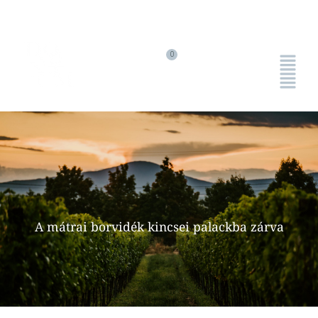
A mátrai borvidék kincsei palackba zárva