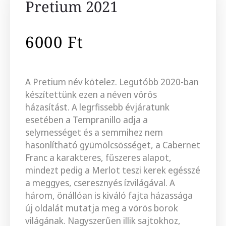
Pretium 2021
6000
Ft
A Pretium név kötelez. Legutóbb 2020-ban
készítettünk ezen a néven vörös
házasítást.
A legrfissebb évjáratunk
esetében a Tempranillo adja a
selymességet és a semmihez nem
hasonlítható gyümölcsösséget, a Cabernet
Franc a karakteres, fűszeres alapot,
mindezt pedig a Merlot teszi kerek egésszé
a meggyes, cseresznyés ízvilágával. A
három, önállóan is kiváló fajta házassága
új oldalát mutatja meg a vörös borok
világának.
Nagyszerűen illik sajtokhoz,