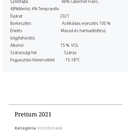
Szőlőfajta 48% Cabernet Franc,
48%Merlot, 4% Tempranillo
Évjárat 2021
Borkészítés Acélkádas
erjesztés 100 %
Érlelés Másod-és harmadtöltésű
tölgyfahordós
Alkohol 15 %. VOL
Szárazsági fok Száraz
Fogyasztási hőmérséklet 15-18°C
Pretium 2021
Kategória
Vörösboraink