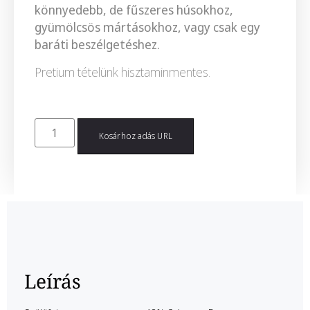
könnyedebb, de fűszeres húsokhoz,
gyümölcsös mártásokhoz, vagy csak egy
baráti beszélgetéshez.
Pretium tételünk hisztaminmentes.
Kosárhoz adás URL
Leírás
Leírás